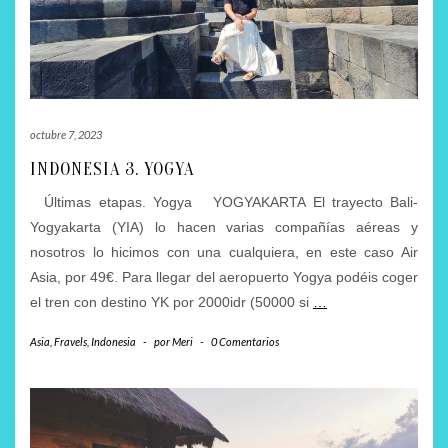
octubre 7, 2023
INDONESIA 3. YOGYA
Últimas etapas. Yogya YOGYAKARTA El trayecto Bali-
Yogyakarta (YIA) lo hacen varias compañías aéreas y
nosotros lo hicimos con una cualquiera, en este caso Air
Asia, por 49€. Para llegar del aeropuerto Yogya podéis coger
el tren con destino YK por 2000idr (50000 si
…
Asia
,
Fravels
,
Indonesia
-
por
Meri
-
0 Comentarios