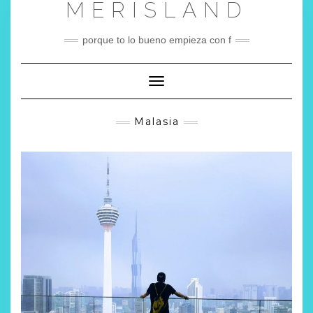
MERISLAND
Saltar
al
contenido
porque to lo bueno empieza con f
Cambiar modo de navegación
Malasia