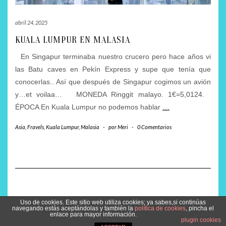
abril 24, 2025
KUALA LUMPUR EN MALASIA
En Singapur terminaba nuestro crucero pero hace años vi
las Batu caves en Pekín Express y supe que tenía que
conocerlas.. Así que después de Singapur cogimos un avión
y…et voilaa… MONEDA Ringgit malayo. 1€=5,0124.
ÉPOCA En Kuala Lumpur no podemos hablar
…
Asia
,
Fravels
,
Kuala Lumpur
,
Malasia
-
por
Meri
-
0 Comentarios
Uso de cookies. Este sitio web utiliza cookies; ya sabes,si continúas
Copyright © 2026
Kale
navegando estás aceptándolas y también la
política de cookies
, pincha el
enlace para mayor información.
Kale
de LyraThemes.com.
plugin cookies