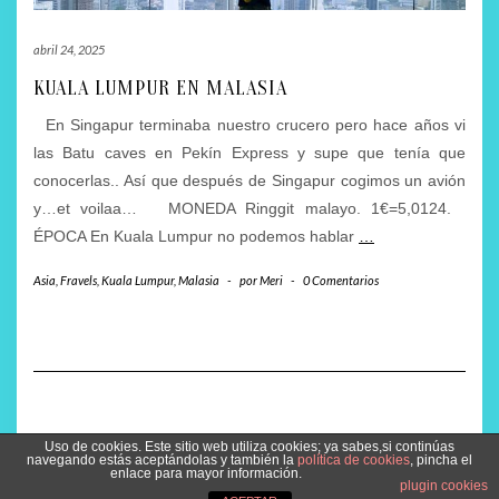
abril 24, 2025
KUALA LUMPUR EN MALASIA
En Singapur terminaba nuestro crucero pero hace años vi
las Batu caves en Pekín Express y supe que tenía que
conocerlas.. Así que después de Singapur cogimos un avión
y…et voilaa… MONEDA Ringgit malayo. 1€=5,0124.
ÉPOCA En Kuala Lumpur no podemos hablar
…
Asia
,
Fravels
,
Kuala Lumpur
,
Malasia
-
por
Meri
-
0 Comentarios
Uso de cookies. Este sitio web utiliza cookies; ya sabes,si continúas
Copyright © 2026
Kale
navegando estás aceptándolas y también la
política de cookies
, pincha el
enlace para mayor información.
Kale
de LyraThemes.com.
plugin cookies