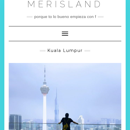
MERISLAND
Saltar
al
contenido
porque to lo bueno empieza con f
Cambiar modo de navegación
Kuala Lumpur