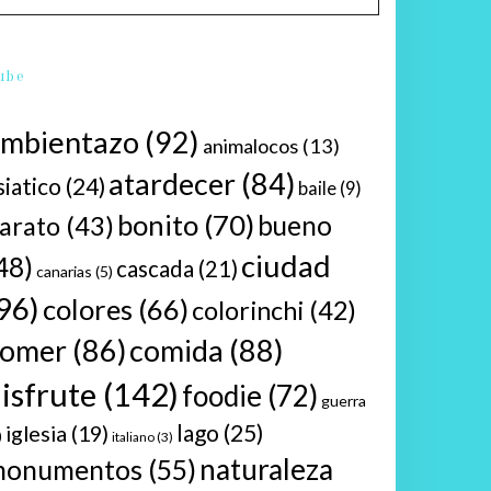
ube
ambientazo
(92)
animalocos
(13)
atardecer
(84)
siatico
(24)
baile
(9)
bonito
(70)
bueno
arato
(43)
ciudad
48)
cascada
(21)
canarias
(5)
96)
colores
(66)
colorinchi
(42)
comer
(86)
comida
(88)
isfrute
(142)
foodie
(72)
guerra
lago
(25)
iglesia
(19)
)
italiano
(3)
naturaleza
monumentos
(55)