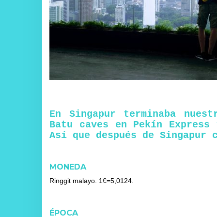
En Singapur terminaba nuest
Batu caves en Pekín Express 
Así que después de Singapur 
MONEDA
Ringgit malayo. 1€=5,0124.
ÉPOCA