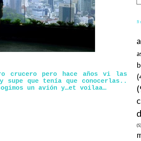
N
a
b
ro crucero pero hace años vi las
(
y supe que tenía que conocerlas..
(
cogimos un avión y…et voilaa…
d
(5