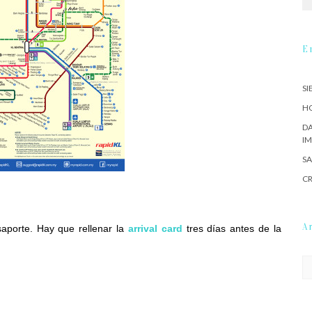
E
SI
HO
DA
IM
SA
CR
A
aporte. Hay que rellenar la
arrival card
tres días antes de la
Ar