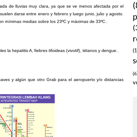
(
a de lluvias muy clara, ya que se ve menos afectada por el
elen darse entre enero y febrero y luego junio, julio y agosto.
p
con mínimas medias sobre los 23ºC y máximas de 33ºC..
(
r
(
la hepatitis A, fiebres tifoideas (vivotif), tétanos y dengue..
s
(6
ves y algún que otro Grab para el aeropuerto y/o distancias
v