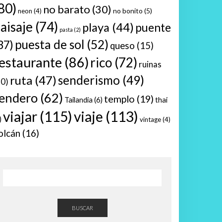
80)
no barato
(30)
no bonito
(5)
neon
(4)
aisaje
(74)
playa
(44)
puente
pasta
(2)
puesta de sol
(52)
37)
queso
(15)
estaurante
(86)
rico
(72)
ruinas
ruta
(47)
senderismo
(49)
10)
endero
(62)
templo
(19)
Tailandia
(6)
thai
viajar
(115)
viaje
(113)
)
vintage
(4)
olcán
(16)
BUSCAR