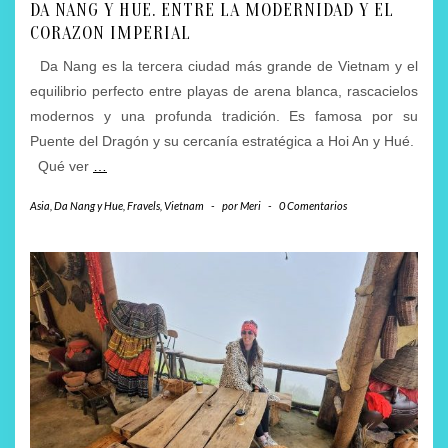
DA NANG Y HUE. ENTRE LA MODERNIDAD Y EL
CORAZON IMPERIAL
Da Nang es la tercera ciudad más grande de Vietnam y el
equilibrio perfecto entre playas de arena blanca, rascacielos
modernos y una profunda tradición. Es famosa por su
Puente del Dragón y su cercanía estratégica a Hoi An y Hué.
Qué ver
…
Asia
,
Da Nang y Hue
,
Fravels
,
Vietnam
-
por
Meri
-
0 Comentarios