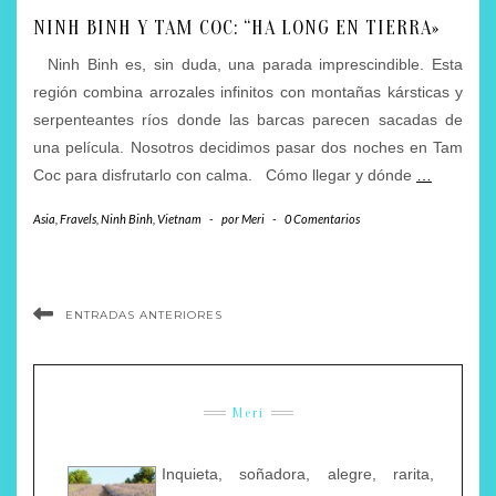
NINH BINH Y TAM COC: “HA LONG EN TIERRA»
Ninh Binh es, sin duda, una parada imprescindible. Esta
región combina arrozales infinitos con montañas kársticas y
serpenteantes ríos donde las barcas parecen sacadas de
una película. Nosotros decidimos pasar dos noches en Tam
Coc para disfrutarlo con calma. Cómo llegar y dónde
…
Asia
,
Fravels
,
Ninh Binh
,
Vietnam
-
por
Meri
-
0 Comentarios
ENTRADAS ANTERIORES
Meri
Inquieta, soñadora, alegre, rarita,