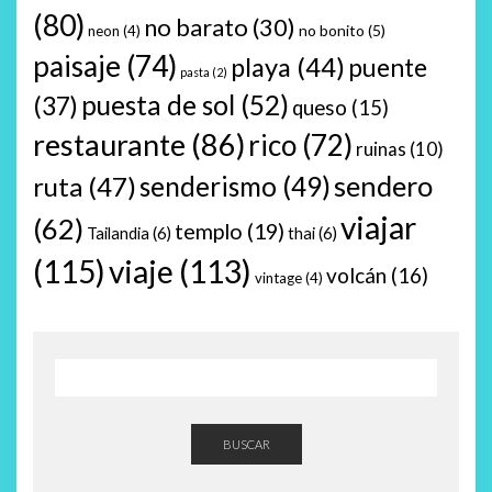
(80)
no barato
(30)
no bonito
(5)
neon
(4)
paisaje
(74)
playa
(44)
puente
pasta
(2)
puesta de sol
(52)
(37)
queso
(15)
restaurante
(86)
rico
(72)
ruinas
(10)
sendero
ruta
(47)
senderismo
(49)
viajar
(62)
templo
(19)
Tailandia
(6)
thai
(6)
(115)
viaje
(113)
volcán
(16)
vintage
(4)
BUSCAR