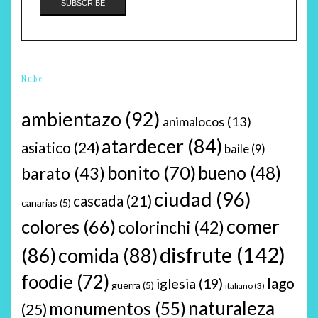
Nube
ambientazo
(92)
animalocos
(13)
atardecer
(84)
asiatico
(24)
baile
(9)
bonito
(70)
bueno
(48)
barato
(43)
ciudad
(96)
cascada
(21)
canarias
(5)
comer
colores
(66)
colorinchi
(42)
disfrute
(142)
(86)
comida
(88)
foodie
(72)
lago
iglesia
(19)
guerra
(5)
italiano
(3)
naturaleza
monumentos
(55)
(25)