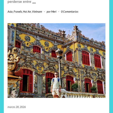
perderse entre
…
Asia
,
Fravels
,
Hoi An
,
Vietnam
-
por
Meri
-
0 Comentarios
marzo 28, 2026