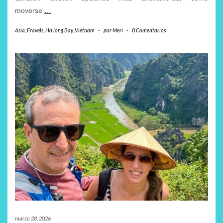
moverse
…
Asia
,
Fravels
,
Ha long Bay
,
Vietnam
-
por
Meri
-
0 Comentarios
marzo 28, 2026