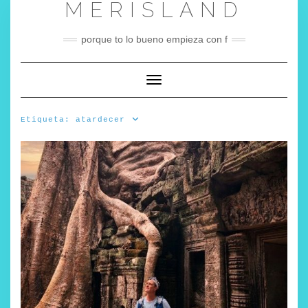
MERISLAND
Saltar
al
contenido
porque to lo bueno empieza con f
Cambiar modo de navegación
Etiqueta:
atardecer