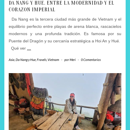
DA NANG Y HUE. ENTRE LA MODERNIDAD Y EL
CORAZON IMPERIAL
Da Nang es la tercera ciudad más grande de Vietnam y el
equilibrio perfecto entre playas de arena blanca, rascacielos
modernos y una profunda tradición. Es famosa por su
Puente del Dragón y su cercanía estratégica a Hoi An y Hué.
Qué ver
…
Asia
,
Da Nang y Hue
,
Fravels
,
Vietnam
-
por
Meri
-
0 Comentarios