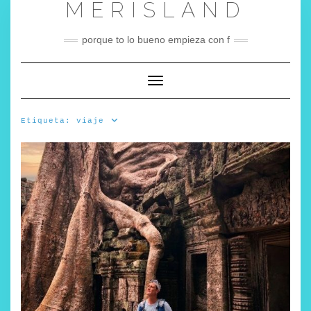
MERISLAND
Saltar
al
contenido
porque to lo bueno empieza con f
Cambiar modo de navegación
Etiqueta:
viaje