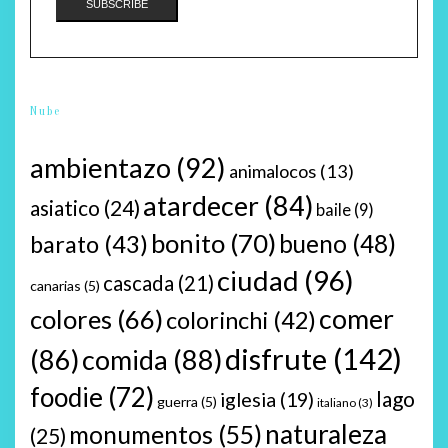
Nube
ambientazo
(92)
animalocos
(13)
atardecer
(84)
asiatico
(24)
baile
(9)
bonito
(70)
bueno
(48)
barato
(43)
ciudad
(96)
cascada
(21)
canarias
(5)
comer
colores
(66)
colorinchi
(42)
disfrute
(142)
(86)
comida
(88)
foodie
(72)
lago
iglesia
(19)
guerra
(5)
italiano
(3)
naturaleza
monumentos
(55)
(25)