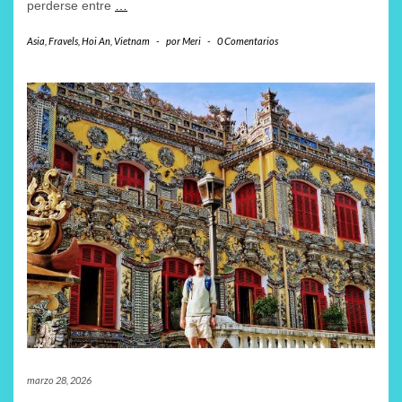
perderse entre
…
Asia
,
Fravels
,
Hoi An
,
Vietnam
-
por
Meri
-
0 Comentarios
marzo 28, 2026