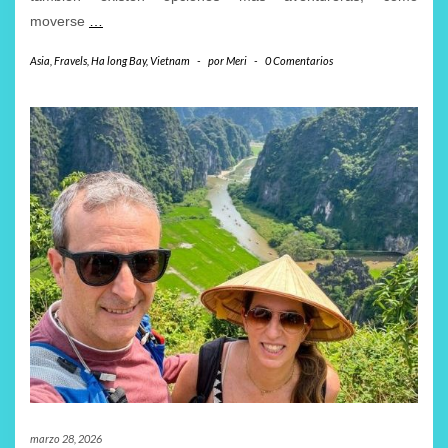
moverse
…
Asia
,
Fravels
,
Ha long Bay
,
Vietnam
-
por
Meri
-
0 Comentarios
marzo 28, 2026