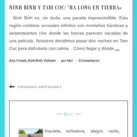
NINH BINH Y TAM COC: “HA LONG EN TIERRA»
Ninh Binh es, sin duda, una parada imprescindible. Esta
región combina arrozales infinitos con montañas kársticas y
serpenteantes ríos donde las barcas parecen sacadas de
una película. Nosotros decidimos pasar dos noches en Tam
Coc para disfrutarlo con calma. Cómo llegar y dónde
…
Asia
,
Fravels
,
Ninh Binh
,
Vietnam
-
por
Meri
-
0 Comentarios
ENTRADAS ANTERIORES
Meri
Inquieta, soñadora, alegre, rarita,