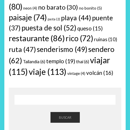
(80)
no barato
(30)
no bonito
(5)
neon
(4)
paisaje
(74)
playa
(44)
puente
pasta
(2)
puesta de sol
(52)
(37)
queso
(15)
restaurante
(86)
rico
(72)
ruinas
(10)
sendero
ruta
(47)
senderismo
(49)
viajar
(62)
templo
(19)
Tailandia
(6)
thai
(6)
(115)
viaje
(113)
volcán
(16)
vintage
(4)
BUSCAR