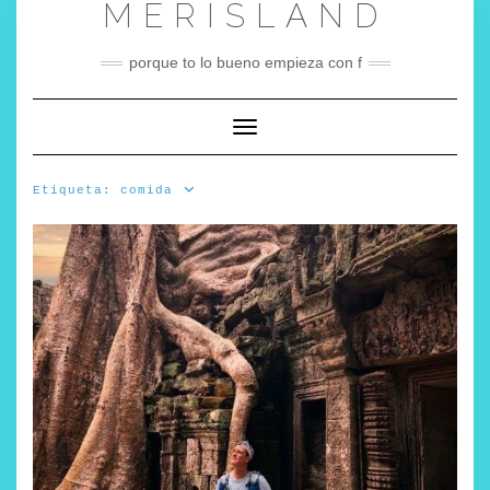
MERISLAND
Saltar
al
contenido
porque to lo bueno empieza con f
Cambiar modo de navegación
Etiqueta:
comida