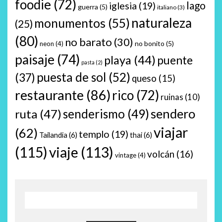
foodie
(72)
lago
iglesia
(19)
guerra
(5)
italiano
(3)
naturaleza
monumentos
(55)
(25)
(80)
no barato
(30)
no bonito
(5)
neon
(4)
paisaje
(74)
playa
(44)
puente
pasta
(2)
puesta de sol
(52)
(37)
queso
(15)
restaurante
(86)
rico
(72)
ruinas
(10)
sendero
ruta
(47)
senderismo
(49)
viajar
(62)
templo
(19)
Tailandia
(6)
thai
(6)
(115)
viaje
(113)
volcán
(16)
vintage
(4)