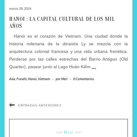
marzo 28, 2026
HANOI : LA CAPITAL CULTURAL DE LOS MIL
AÑOS
Hanói es el corazón de Vietnam. Una ciudad donde la
historia milenaria de la dinastía Ly se mezcla con la
arquitectura colonial francesa y una vida urbana frenética.
Perderse por las calles estrechas del Barrio Antiguo (Old
Quarter), pasear junto al Lago Hoàn Kiếm
…
Asia
,
Fravels
,
Hanoi
,
Vietnam
-
por
Meri
-
0 Comentarios
ENTRADAS ANTERIORES
Meri