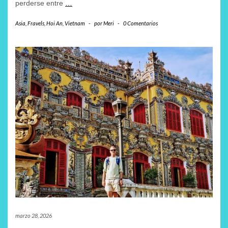
perderse entre
…
Asia
,
Fravels
,
Hoi An
,
Vietnam
-
por
Meri
-
0 Comentarios
marzo 28, 2026