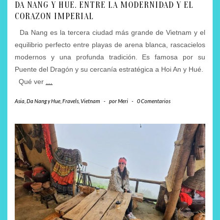
DA NANG Y HUE. ENTRE LA MODERNIDAD Y EL
CORAZON IMPERIAL
Da Nang es la tercera ciudad más grande de Vietnam y el
equilibrio perfecto entre playas de arena blanca, rascacielos
modernos y una profunda tradición. Es famosa por su
Puente del Dragón y su cercanía estratégica a Hoi An y Hué.
Qué ver
…
Asia
,
Da Nang y Hue
,
Fravels
,
Vietnam
-
por
Meri
-
0 Comentarios