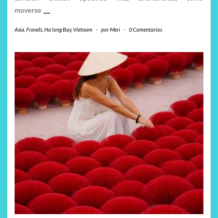
moverse
…
Asia
,
Fravels
,
Ha long Bay
,
Vietnam
-
por
Meri
-
0 Comentarios