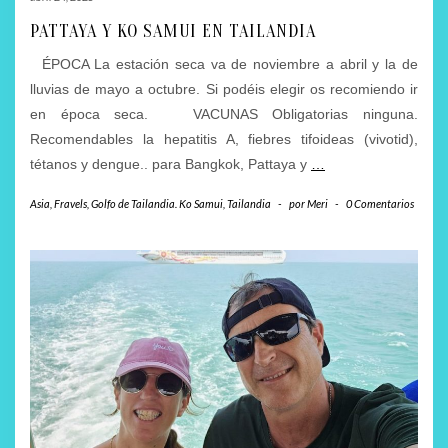
PATTAYA Y KO SAMUI EN TAILANDIA
ÉPOCA La estación seca va de noviembre a abril y la de
lluvias de mayo a octubre. Si podéis elegir os recomiendo ir
en época seca. VACUNAS Obligatorias ninguna.
Recomendables la hepatitis A, fiebres tifoideas (vivotid),
tétanos y dengue.. para Bangkok, Pattaya y
…
Asia
,
Fravels
,
Golfo de Tailandia. Ko Samui
,
Tailandia
-
por
Meri
-
0 Comentarios