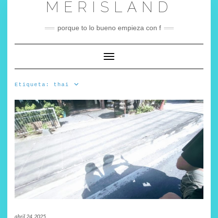
MERISLAND
Saltar
al
contenido
porque to lo bueno empieza con f
Cambiar modo de navegación
Etiqueta:
thai
abril 24, 2025