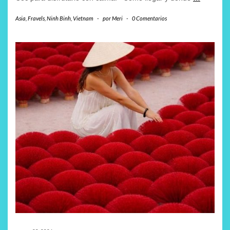
Asia
,
Fravels
,
Ninh Binh
,
Vietnam
-
por
Meri
-
0 Comentarios