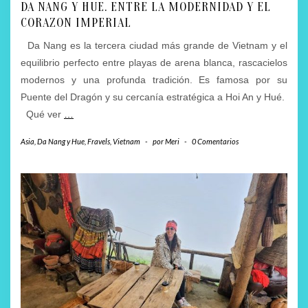
DA NANG Y HUE. ENTRE LA MODERNIDAD Y EL
CORAZON IMPERIAL
Da Nang es la tercera ciudad más grande de Vietnam y el
equilibrio perfecto entre playas de arena blanca, rascacielos
modernos y una profunda tradición. Es famosa por su
Puente del Dragón y su cercanía estratégica a Hoi An y Hué.
Qué ver
…
Asia
,
Da Nang y Hue
,
Fravels
,
Vietnam
-
por
Meri
-
0 Comentarios