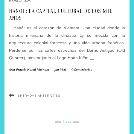
marzo 28, 2026
HANOI : LA CAPITAL CULTURAL DE LOS MIL
AÑOS
Hanói es el corazón de Vietnam. Una ciudad donde la
historia milenaria de la dinastía Ly se mezcla con la
arquitectura colonial francesa y una vida urbana frenética.
Perderse por las calles estrechas del Barrio Antiguo (Old
Quarter), pasear junto al Lago Hoàn Kiếm
…
Asia
,
Fravels
,
Hanoi
,
Vietnam
-
por
Meri
-
0 Comentarios
ENTRADAS ANTERIORES
Meri