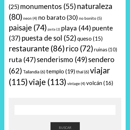
naturaleza
monumentos
(55)
(25)
(80)
no barato
(30)
no bonito
(5)
neon
(4)
paisaje
(74)
playa
(44)
puente
pasta
(2)
puesta de sol
(52)
(37)
queso
(15)
restaurante
(86)
rico
(72)
ruinas
(10)
sendero
ruta
(47)
senderismo
(49)
viajar
(62)
templo
(19)
Tailandia
(6)
thai
(6)
(115)
viaje
(113)
volcán
(16)
vintage
(4)
BUSCAR