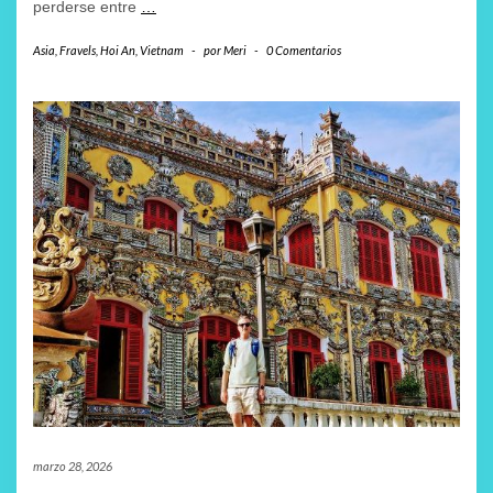
perderse entre
…
Asia
,
Fravels
,
Hoi An
,
Vietnam
-
por
Meri
-
0 Comentarios
marzo 28, 2026