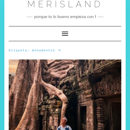
MERISLAND
Saltar
al
contenido
porque to lo bueno empieza con f
Cambiar modo de navegación
Etiqueta:
monumentos