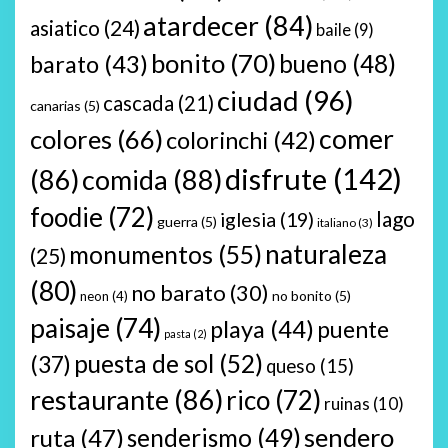
atardecer
(84)
asiatico
(24)
baile
(9)
bonito
(70)
bueno
(48)
barato
(43)
ciudad
(96)
cascada
(21)
canarias
(5)
comer
colores
(66)
colorinchi
(42)
disfrute
(142)
(86)
comida
(88)
foodie
(72)
lago
iglesia
(19)
guerra
(5)
italiano
(3)
naturaleza
monumentos
(55)
(25)
(80)
no barato
(30)
no bonito
(5)
neon
(4)
paisaje
(74)
playa
(44)
puente
pasta
(2)
puesta de sol
(52)
(37)
queso
(15)
restaurante
(86)
rico
(72)
ruinas
(10)
sendero
ruta
(47)
senderismo
(49)