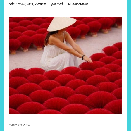
Asia
,
Fravels
,
Sapa
,
Vietnam
-
por
Meri
-
0 Comentarios
marzo 28, 2026