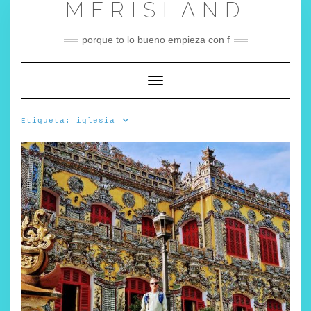
MERISLAND
Saltar
al
contenido
porque to lo bueno empieza con f
Cambiar modo de navegación
Etiqueta:
iglesia