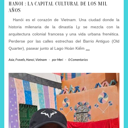
HANOI : LA CAPITAL CULTURAL DE LOS MIL
AÑOS
Hanói es el corazón de Vietnam. Una ciudad donde la
historia milenaria de la dinastía Ly se mezcla con la
arquitectura colonial francesa y una vida urbana frenética.
Perderse por las calles estrechas del Barrio Antiguo (Old
Quarter), pasear junto al Lago Hoàn Kiếm
…
Asia
,
Fravels
,
Hanoi
,
Vietnam
-
por
Meri
-
0 Comentarios