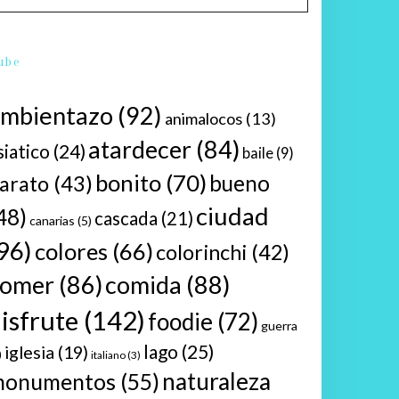
ube
ambientazo
(92)
animalocos
(13)
atardecer
(84)
siatico
(24)
baile
(9)
bonito
(70)
bueno
arato
(43)
ciudad
48)
cascada
(21)
canarias
(5)
96)
colores
(66)
colorinchi
(42)
comer
(86)
comida
(88)
isfrute
(142)
foodie
(72)
guerra
lago
(25)
iglesia
(19)
)
italiano
(3)
naturaleza
monumentos
(55)