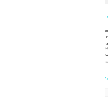
E
SI
HO
DA
IM
SA
CR
A
Ar