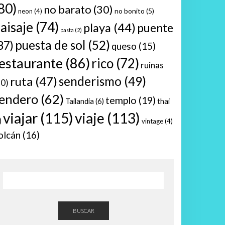
80)
no barato
(30)
no bonito
(5)
neon
(4)
aisaje
(74)
playa
(44)
puente
pasta
(2)
puesta de sol
(52)
37)
queso
(15)
estaurante
(86)
rico
(72)
ruinas
ruta
(47)
senderismo
(49)
10)
endero
(62)
templo
(19)
Tailandia
(6)
thai
viajar
(115)
viaje
(113)
)
vintage
(4)
olcán
(16)
BUSCAR