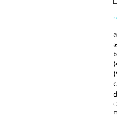
N
a
b
(
(
d
(5