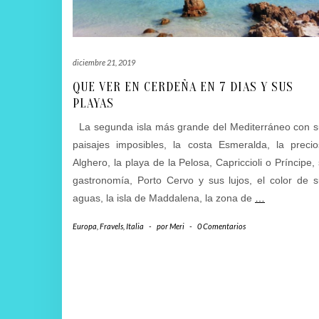
diciembre 21, 2019
QUE VER EN CERDEÑA EN 7 DIAS Y SUS
PLAYAS
La segunda isla más grande del Mediterráneo con s
paisajes imposibles, la costa Esmeralda, la preci
Alghero, la playa de la Pelosa, Capriccioli o Príncipe,
gastronomía, Porto Cervo y sus lujos, el color de 
aguas, la isla de Maddalena, la zona de
…
Europa
,
Fravels
,
Italia
-
por
Meri
-
0 Comentarios