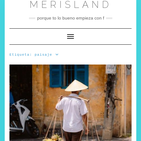
MERISLAND
Saltar
al
contenido
porque to lo bueno empieza con f
Cambiar modo de navegación
Etiqueta:
paisaje