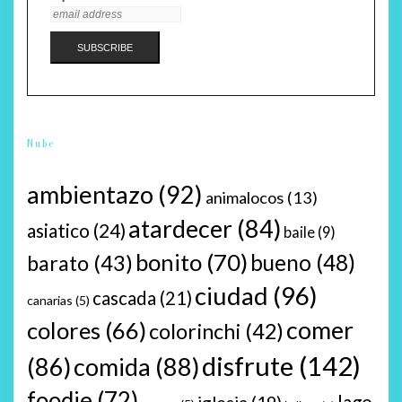
Nube
ambientazo
(92)
animalocos
(13)
atardecer
(84)
asiatico
(24)
baile
(9)
bonito
(70)
bueno
(48)
barato
(43)
ciudad
(96)
cascada
(21)
canarias
(5)
comer
colores
(66)
colorinchi
(42)
disfrute
(142)
(86)
comida
(88)
foodie
(72)
lago