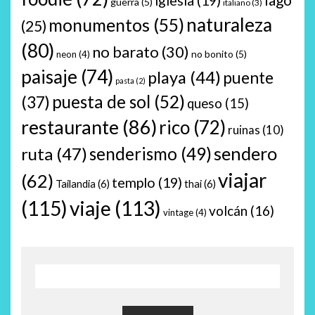
iglesia
(19)
guerra
(5)
italiano
(3)
naturaleza
monumentos
(55)
(25)
(80)
no barato
(30)
no bonito
(5)
neon
(4)
paisaje
(74)
playa
(44)
puente
pasta
(2)
puesta de sol
(52)
(37)
queso
(15)
restaurante
(86)
rico
(72)
ruinas
(10)
sendero
ruta
(47)
senderismo
(49)
viajar
(62)
templo
(19)
Tailandia
(6)
thai
(6)
(115)
viaje
(113)
volcán
(16)
vintage
(4)