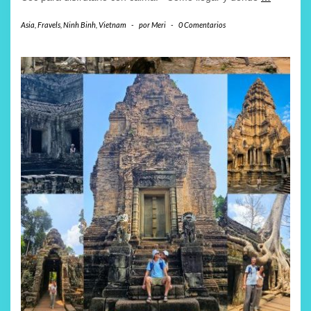
Asia
,
Fravels
,
Ninh Binh
,
Vietnam
-
por
Meri
-
0 Comentarios