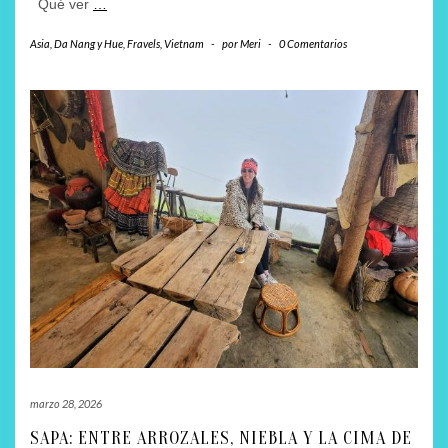
Qué ver
…
Asia
,
Da Nang y Hue
,
Fravels
,
Vietnam
-
por
Meri
-
0 Comentarios
marzo 28, 2026
SAPA: ENTRE ARROZALES, NIEBLA Y LA CIMA DE