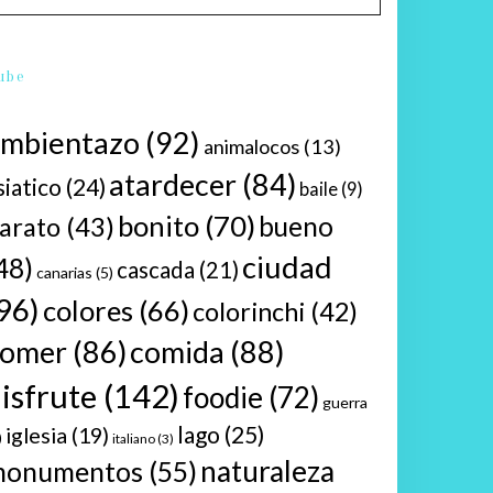
ube
ambientazo
(92)
animalocos
(13)
atardecer
(84)
siatico
(24)
baile
(9)
bonito
(70)
bueno
arato
(43)
ciudad
48)
cascada
(21)
canarias
(5)
96)
colores
(66)
colorinchi
(42)
comer
(86)
comida
(88)
isfrute
(142)
foodie
(72)
guerra
lago
(25)
iglesia
(19)
)
italiano
(3)
naturaleza
monumentos
(55)