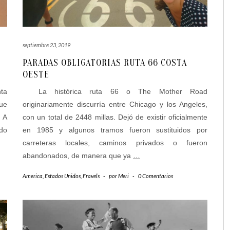
septiembre 23, 2019
PARADAS OBLIGATORIAS RUTA 66 COSTA
OESTE
nta
La histórica ruta 66 o The Mother Road
que
originariamente discurría entre Chicago y los Angeles,
. A
con un total de 2448 millas. Dejó de existir oficialmente
ado
en 1985 y algunos tramos fueron sustituidos por
carreteras locales, caminos privados o fueron
abandonados, de manera que ya
…
America
,
Estados Unidos
,
Fravels
-
por
Meri
-
0 Comentarios