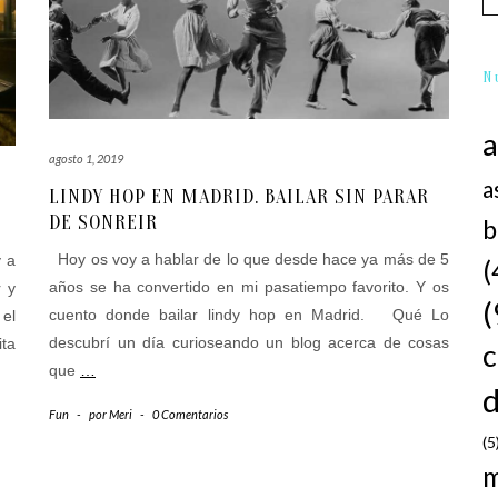
N
agosto 1, 2019
a
LINDY HOP EN MADRID. BAILAR SIN PARAR
DE SONREIR
b
Hoy os voy a hablar de lo que desde hace ya más de 5
y a
(
años se ha convertido en mi pasatiempo favorito. Y os
r y
(
cuento donde bailar lindy hop en Madrid. Qué Lo
el
descubrí un día curioseando un blog acerca de cosas
ta
que
…
d
Fun
-
por
Meri
-
0 Comentarios
(5