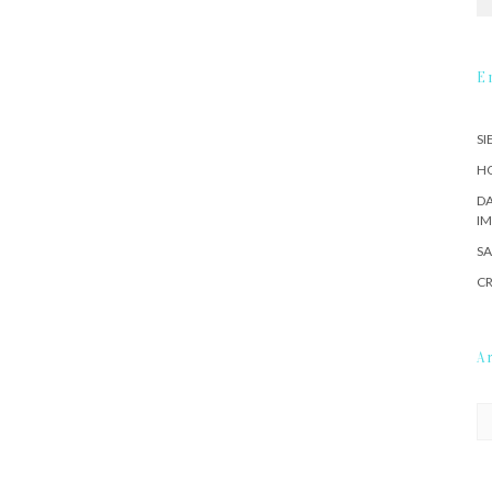
E
SI
HO
DA
IM
SA
CR
A
Ar