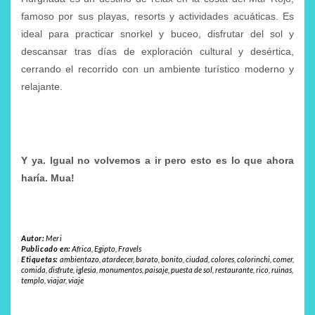
famoso por sus playas, resorts y actividades acuáticas. Es
ideal para practicar snorkel y buceo, disfrutar del sol y
descansar tras días de exploración cultural y desértica,
cerrando el recorrido con un ambiente turístico moderno y
relajante.
Y ya. Igual no volvemos a ir pero esto es lo que ahora
haría. Mua!
Autor:
Meri
Publicado en:
Africa
,
Egipto
,
Fravels
Etiquetas:
ambientazo
,
atardecer
,
barato
,
bonito
,
ciudad
,
colores
,
colorinchi
,
comer
,
comida
,
disfrute
,
iglesia
,
monumentos
,
paisaje
,
puesta de sol
,
restaurante
,
rico
,
ruinas
,
templo
,
viajar
,
viaje