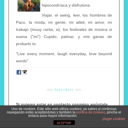
hipocondríaca y disfrutona.
Viajar, el swing, leer, los hombres de
Paco, la moda, mi gente, mi atleti, mi amor, mi
trabajo (muuy rarita, si), los festivales de música si
suena ("mi") Cupido, patinar, y mis ganas de
probarlo to.
"Live every moment, laugh everyday, love beyond
words".
Suscríbete
Si quieres estar en contacto conmigo apúntate
aquí
Uso de cookies. Este sitio web utiliza cookies; ya sabes,si continúas
navegando estás aceptándolas y también la
política de cookies
, pincha el
enlace para mayor información.
plugin cookies
ACEPTAR