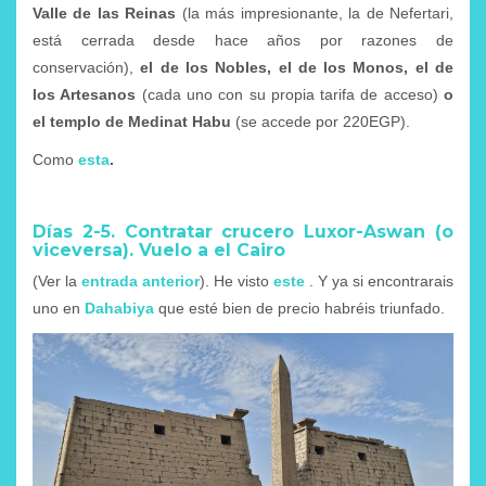
Valle de las Reinas
(la más impresionante, la de Nefertari,
está cerrada desde hace años por razones de
conservación),
el de los Nobles, el de los Monos, el de
los Artesanos
(cada uno con su propia tarifa de acceso)
o
el templo de Medinat Habu
(se accede por 220EGP).
Como
esta
.
Días 2-5. Contratar crucero Luxor-Aswan (o
viceversa). Vuelo a el Cairo
(Ver la
entrada anterior
). He visto
este
. Y ya si encontrarais
uno en
Dahabiya
que esté bien de precio habréis triunfado.