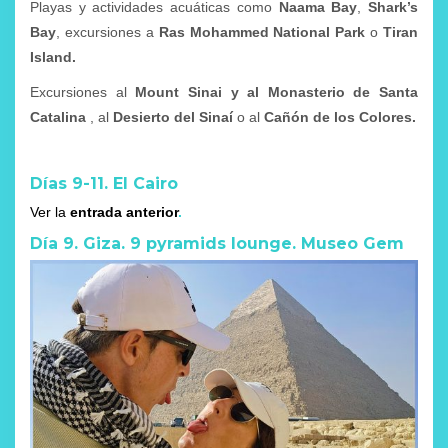
Playas y actividades acuáticas como
Naama Bay
,
Shark’s
Bay
, excursiones a
Ras Mohammed National Park
o
Tiran
Island.
Excursiones al
Mount Sinai y al Monasterio de Santa
Catalina
, al
Desierto del Sinaí
o al
Cañón de los Colores.
Días 9-11. El Cairo
Ver la
entrada anterior
.
Día 9. Giza. 9 pyramids lounge. Museo Gem