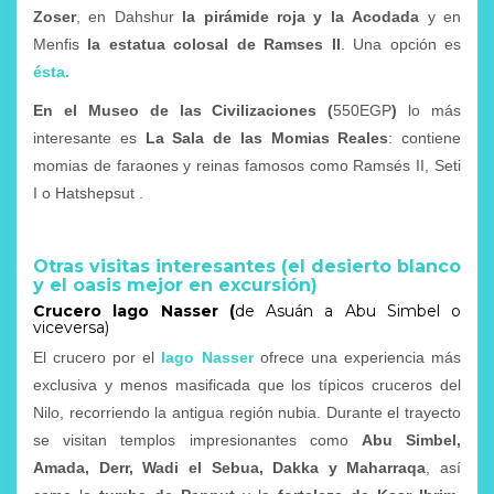
Zoser
, en Dahshur
la pirámide roja y la
Acodada
y en
Menfis
la estatua colosal de Ramses II
. Una opción es
ésta.
En el Museo de las Civilizaciones (
550EGP
)
lo más
interesante es
La Sala de las Momias Reales
: contiene
momias de faraones y reinas famosos como Ramsés II, Seti
I o Hatshepsut .
Otras visitas interesantes (el desierto blanco
y el oasis mejor en excursión)
Crucero lago Nasser (
de Asuán a Abu Simbel o
viceversa)
El crucero por el
lago Nasser
ofrece una experiencia más
exclusiva y menos masificada que los típicos cruceros del
Nilo, recorriendo la antigua región nubia. Durante el trayecto
se visitan templos impresionantes como
Abu Simbel,
Amada, Derr, Wadi el Sebua, Dakka y Maharraqa
, así