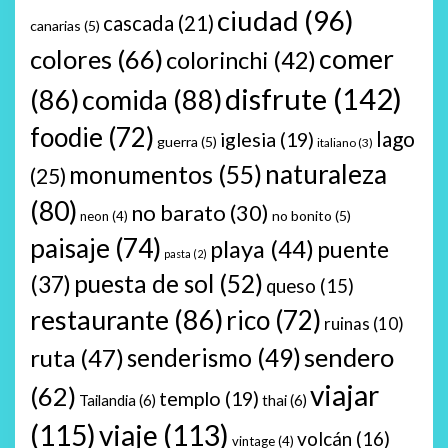
ciudad
(96)
cascada
(21)
canarias
(5)
comer
colores
(66)
colorinchi
(42)
disfrute
(142)
(86)
comida
(88)
foodie
(72)
lago
iglesia
(19)
guerra
(5)
italiano
(3)
naturaleza
monumentos
(55)
(25)
(80)
no barato
(30)
no bonito
(5)
neon
(4)
paisaje
(74)
playa
(44)
puente
pasta
(2)
puesta de sol
(52)
(37)
queso
(15)
restaurante
(86)
rico
(72)
ruinas
(10)
sendero
ruta
(47)
senderismo
(49)
viajar
(62)
templo
(19)
Tailandia
(6)
thai
(6)
(115)
viaje
(113)
volcán
(16)
vintage
(4)