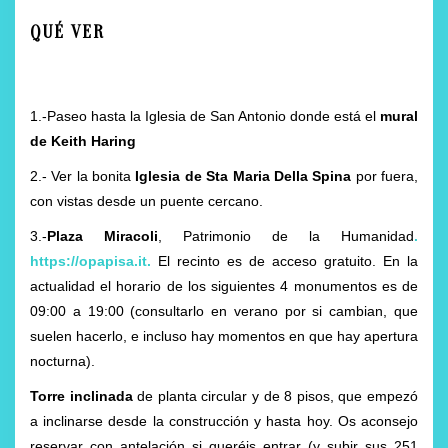
QUÉ VER
1.-Paseo hasta la Iglesia de San Antonio donde está el
mural
de Keith Haring
2.- Ver la bonita
Iglesia de Sta Maria Della Spina
por fuera,
con vistas desde un puente cercano.
3.-
Plaza Miracoli
, Patrimonio de la Humanidad
.
https://opapisa.it.
El recinto es de acceso gratuito. En la
actualidad el horario de los siguientes 4 monumentos es de
09:00 a 19:00 (consultarlo en verano por si cambian, que
suelen hacerlo, e incluso hay momentos en que hay apertura
nocturna).
Torre inclinada
de planta circular y de 8 pisos, que empezó
a inclinarse desde la construcción y hasta hoy. Os aconsejo
reservar con antelación si queréis entrar (y subir sus 251