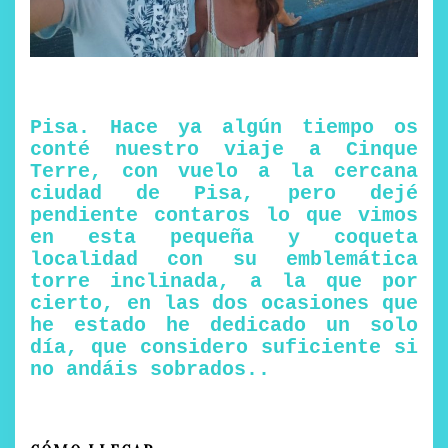
Pisa. Hace ya algún tiempo os
conté nuestro viaje a Cinque
Terre, con vuelo a la cercana
ciudad de Pisa, pero dejé
pendiente contaros lo que vimos
en esta pequeña y coqueta
localidad con su emblemática
torre inclinada, a la que por
cierto, en las dos ocasiones que
he estado he dedicado un solo
día, que considero suficiente si
no andáis sobrados..