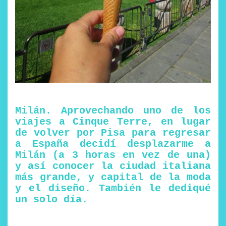
Milán. Aprovechando uno de los
viajes a Cinque Terre, en lugar
de volver por Pisa para regresar
a España decidí desplazarme a
Milán (a 3 horas en vez de una)
y así conocer la ciudad italiana
más grande, y capital de la moda
y el diseño. También le dediqué
un solo día.