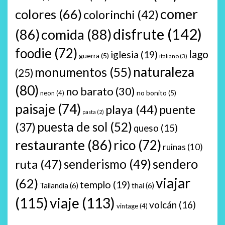
comer
colores
(66)
colorinchi
(42)
disfrute
(142)
(86)
comida
(88)
foodie
(72)
lago
iglesia
(19)
guerra
(5)
italiano
(3)
naturaleza
monumentos
(55)
(25)
(80)
no barato
(30)
no bonito
(5)
neon
(4)
paisaje
(74)
playa
(44)
puente
pasta
(2)
puesta de sol
(52)
(37)
queso
(15)
restaurante
(86)
rico
(72)
ruinas
(10)
sendero
ruta
(47)
senderismo
(49)
viajar
(62)
templo
(19)
Tailandia
(6)
thai
(6)
(115)
viaje
(113)
volcán
(16)
vintage
(4)