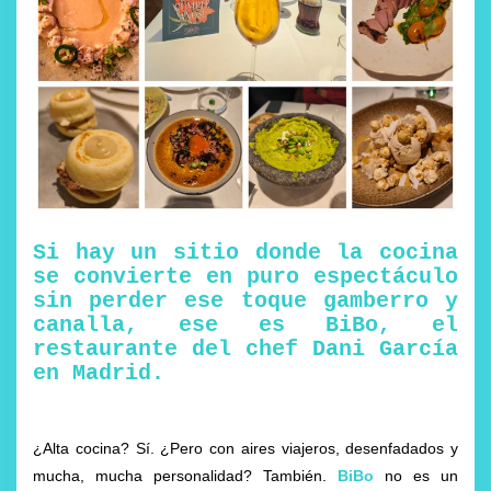
Si hay un sitio donde la cocina
se convierte en puro espectáculo
sin perder ese toque gamberro y
canalla, ese es BiBo, el
restaurante del chef Dani García
en Madrid.
¿Alta cocina? Sí. ¿Pero con aires viajeros, desenfadados y
mucha, mucha personalidad? También.
BiBo
no es un