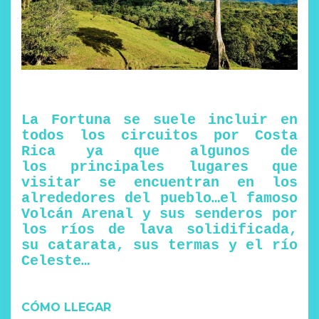
La Fortuna se suele incluir en
todos los circuitos por Costa
Rica ya que algunos de
los principales lugares que
visitar se encuentran en los
alrededores del pueblo…el famoso
Volcán Arenal y sus senderos por
los ríos de lava solidificada,
su catarata, sus termas y el río
Celeste…
CÓMO LLEGAR