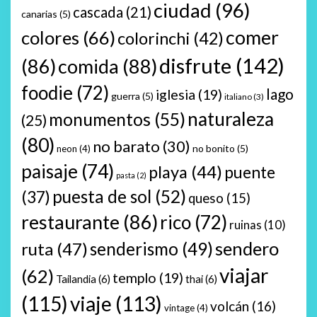
ciudad
(96)
cascada
(21)
canarias
(5)
comer
colores
(66)
colorinchi
(42)
disfrute
(142)
(86)
comida
(88)
foodie
(72)
lago
iglesia
(19)
guerra
(5)
italiano
(3)
naturaleza
monumentos
(55)
(25)
(80)
no barato
(30)
no bonito
(5)
neon
(4)
paisaje
(74)
playa
(44)
puente
pasta
(2)
puesta de sol
(52)
(37)
queso
(15)
restaurante
(86)
rico
(72)
ruinas
(10)
sendero
ruta
(47)
senderismo
(49)
viajar
(62)
templo
(19)
Tailandia
(6)
thai
(6)
(115)
viaje
(113)
volcán
(16)
vintage
(4)