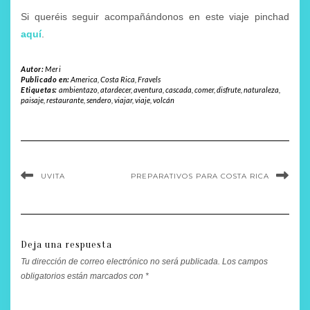
Si queréis seguir acompañándonos en este viaje pinchad
aquí
.
Autor:
Meri
Publicado en:
America
,
Costa Rica
,
Fravels
Etiquetas:
ambientazo
,
atardecer
,
aventura
,
cascada
,
comer
,
disfrute
,
naturaleza
,
paisaje
,
restaurante
,
sendero
,
viajar
,
viaje
,
volcán
UVITA
PREPARATIVOS PARA COSTA RICA
Deja una respuesta
Tu dirección de correo electrónico no será publicada.
Los campos
obligatorios están marcados con
*