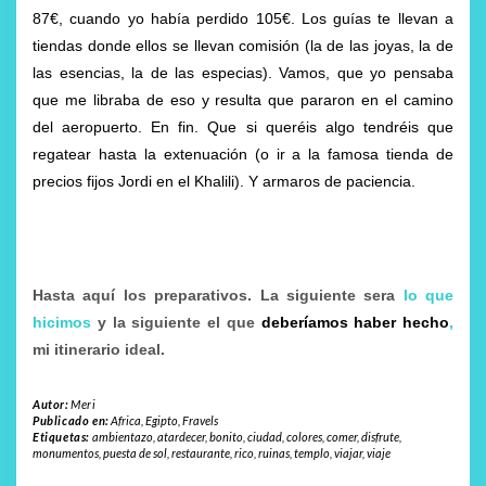
87€, cuando yo había perdido 105€. Los guías te llevan a
tiendas donde ellos se llevan comisión (la de las joyas, la de
las esencias, la de las especias). Vamos, que yo pensaba
que me libraba de eso y resulta que pararon en el camino
del aeropuerto. En fin. Que si queréis algo tendréis que
regatear hasta la extenuación (o ir a la famosa tienda de
precios fijos Jordi en el Khalili). Y armaros de paciencia.
Hasta aquí los preparativos. La siguiente sera
lo que
hicimos
y la siguiente el que
deberíamos haber hecho
,
mi itinerario ideal.
Autor:
Meri
Publicado en:
Africa
,
Egipto
,
Fravels
Etiquetas:
ambientazo
,
atardecer
,
bonito
,
ciudad
,
colores
,
comer
,
disfrute
,
monumentos
,
puesta de sol
,
restaurante
,
rico
,
ruinas
,
templo
,
viajar
,
viaje