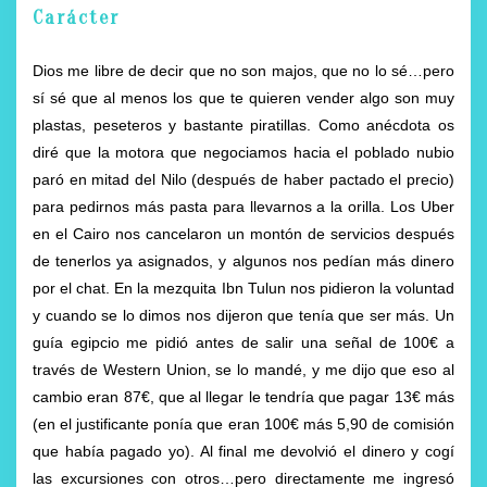
Carácter
Dios me libre de decir que no son majos, que no lo sé…pero
sí sé que al menos los que te quieren vender algo son muy
plastas, peseteros y bastante piratillas. Como anécdota os
diré que la motora que negociamos hacia el poblado nubio
paró en mitad del Nilo (después de haber pactado el precio)
para pedirnos más pasta para llevarnos a la orilla. Los Uber
en el Cairo nos cancelaron un montón de servicios después
de tenerlos ya asignados, y algunos nos pedían más dinero
por el chat. En la mezquita Ibn Tulun nos pidieron la voluntad
y cuando se lo dimos nos dijeron que tenía que ser más. Un
guía egipcio me pidió antes de salir una señal de 100€ a
través de Western Union, se lo mandé, y me dijo que eso al
cambio eran 87€, que al llegar le tendría que pagar 13€ más
(en el justificante ponía que eran 100€ más 5,90 de comisión
que había pagado yo). Al final me devolvió el dinero y cogí
las excursiones con otros…pero directamente me ingresó