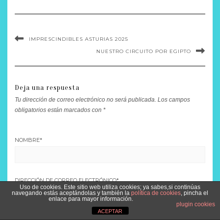
IMPRESCINDIBLES ASTURIAS 2025
NUESTRO CIRCUITO POR EGIPTO
Deja una respuesta
Tu dirección de correo electrónico no será publicada.
Los campos
obligatorios están marcados con
*
NOMBRE
*
DIRECCIÓN DE CORREO ELECTRÓNICO
*
Uso de cookies. Este sitio web utiliza cookies; ya sabes,si continúas
navegando estás aceptándolas y también la
política de cookies
, pincha el
enlace para mayor información.
plugin cookies
ACEPTAR