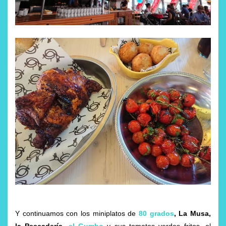
Y continuamos con los miniplatos de
80 grados
, La Musa,
la Pescadería,
el Gumbo
y sus tomates verdes fritos, el