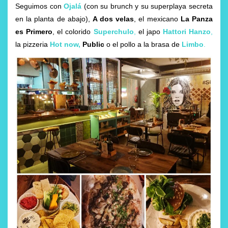
Seguimos con
Ojalá
(con su brunch y su superplaya secreta
en la planta de abajo),
A dos velas
, el mexicano
La Panza
es Primero
, el colorido
Superchulo
,
el japo
Hattori Hanzo
,
la pizzeria
Hot now
,
Public
o el pollo a la brasa de
Limbo
.