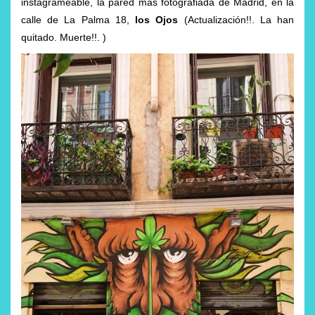
instagrameable, la pared más fotografiada de Madrid, en la
calle de La Palma 18,
los Ojos
(Actualización!!. La han
quitado. Muerte!!. )