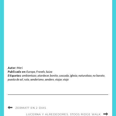
Autor:
Meri
Publicado en:
Europa
,
Fravels
,
Suiza
Etiquetas:
ambientazo
,
atardecer
,
bonito
,
cascada
,
iglesia
,
naturaleza
,
no barato
,
puesta de sol
,
ruta
,
senderismo
,
sendero
,
viajar
,
viaje
ZERMATT EN 2 DIAS
LUCERNA Y ALREDEDORES. STOOS RIDGE WALK