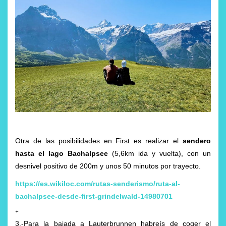
Otra de las posibilidades en First es realizar el
sendero
hasta el lago Bachalpsee
(5,6km ida y vuelta), con un
desnivel positivo de 200m y unos 50 minutos por trayecto.
https://es.wikiloc.com/rutas-senderismo/ruta-al-
bachalpsee-desde-first-grindelwald-14980701
+
3.-Para la bajada a Lauterbrunnen habreís de coger el