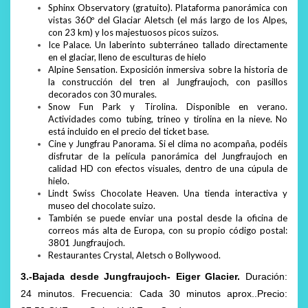
Sphinx Observatory (gratuito). Plataforma panorámica con
vistas 360º del Glaciar Aletsch (el más largo de los Alpes,
con 23 km) y los majestuosos picos suizos.
Ice Palace. Un laberinto subterráneo tallado directamente
en el glaciar, lleno de esculturas de hielo
Alpine Sensation. Exposición inmersiva sobre la historia de
la construcción del tren al Jungfraujoch, con pasillos
decorados con 30 murales.
Snow Fun Park y Tirolina. Disponible en verano.
Actividades como tubing, trineo y tirolina en la nieve. No
está incluido en el precio del ticket base.
Cine y Jungfrau Panorama. Si el clima no acompaña, podéis
disfrutar de la película panorámica del Jungfraujoch en
calidad HD con efectos visuales, dentro de una cúpula de
hielo.
Lindt Swiss Chocolate Heaven. Una tienda interactiva y
museo del chocolate suizo.
También se puede enviar una postal desde la oficina de
correos más alta de Europa, con su propio código postal:
3801 Jungfraujoch.
Restaurantes Crystal, Aletsch o Bollywood.
3.-Bajada desde Jungfraujoch- Eiger Glacier.
Duración:
24 minutos. Frecuencia: Cada 30 minutos aprox..Precio: