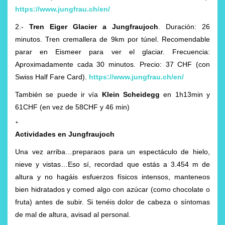
https://www.jungfrau.ch/en/
2.-
Tren Eiger Glacier a Jungfraujoch
. Duración: 26
minutos. Tren cremallera de 9km por túnel. Recomendable
parar en Eismeer para ver el glaciar. Frecuencia:
Aproximadamente cada 30 minutos. Precio: 37 CHF (con
Swiss Half Fare Card).
https://www.jungfrau.ch/en/
También se puede ir vía
Klein Scheidegg
en 1h13min y
61CHF (en vez de 58CHF y 46 min)
+
Actividades en Jungfraujoch
Una vez arriba…preparaos para un espectáculo de hielo,
nieve y vistas…Eso sí, recordad que estás a 3.454 m de
altura y no hagáis esfuerzos físicos intensos, manteneos
bien hidratados y comed algo con azúcar (como chocolate o
fruta) antes de subir. Si tenéis dolor de cabeza o síntomas
de mal de altura, avisad al personal.