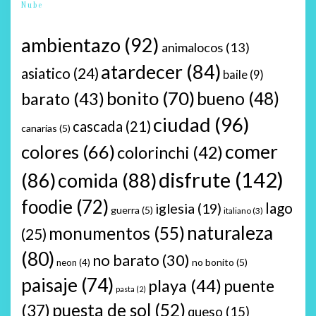
Nube
ambientazo
(92)
animalocos
(13)
atardecer
(84)
asiatico
(24)
baile
(9)
bonito
(70)
bueno
(48)
barato
(43)
ciudad
(96)
cascada
(21)
canarias
(5)
comer
colores
(66)
colorinchi
(42)
disfrute
(142)
(86)
comida
(88)
foodie
(72)
lago
iglesia
(19)
guerra
(5)
italiano
(3)
naturaleza
monumentos
(55)
(25)
(80)
no barato
(30)
no bonito
(5)
neon
(4)
paisaje
(74)
playa
(44)
puente
pasta
(2)
puesta de sol
(52)
(37)
queso
(15)