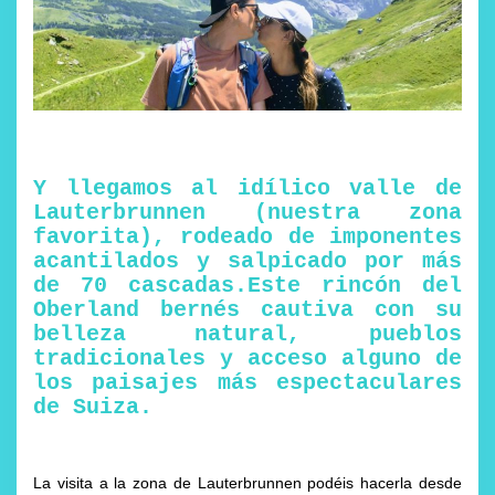
Y llegamos al idílico valle de
Lauterbrunnen (nuestra zona
favorita), rodeado de imponentes
acantilados y salpicado por más
de 70 cascadas.Este rincón del
Oberland bernés cautiva con su
belleza natural, pueblos
tradicionales y acceso alguno de
los paisajes más espectaculares
de Suiza.
La visita a la zona de Lauterbrunnen podéis hacerla desde