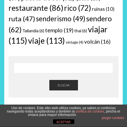
restaurante
(86)
rico
(72)
ruinas
(10)
sendero
ruta
(47)
senderismo
(49)
viajar
(62)
templo
(19)
Tailandia
(6)
thai
(6)
(115)
viaje
(113)
volcán
(16)
vintage
(4)
BUSCAR
Uso de cookies. Este sitio web utiliza cookies; ya sabes,si continúas
navegando estás aceptándolas y también la
política de cookies
, pincha el
Entradas recientes
enlace para mayor información.
plugin cookies
ACEPTAR