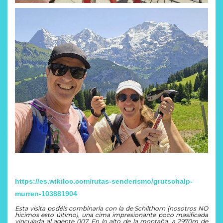
https://es.wikiloc.com/rutas-senderismo/grutschalp-
murren-103881904
Esta visita podéis combinarla con la de Schilthorn (nosotros NO
hicimos esto último), una cima impresionante poco masificada
vinculada al agente 007. En lo alto de la montaña, a 2970m de