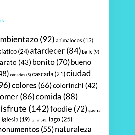
ube
ambientazo
(92)
animalocos
(13)
atardecer
(84)
siatico
(24)
baile
(9)
bonito
(70)
bueno
arato
(43)
ciudad
48)
cascada
(21)
canarias
(5)
96)
colores
(66)
colorinchi
(42)
comer
(86)
comida
(88)
isfrute
(142)
foodie
(72)
guerra
lago
(25)
iglesia
(19)
)
italiano
(3)
naturaleza
monumentos
(55)