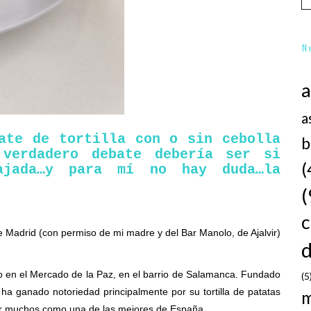
N
a
ate de tortilla con o sin cebolla
b
 verdadero debate debería ser si
(
ajada…y para mí no hay duda…la
(
de Madrid (con permiso de mi madre y del Bar Manolo, de Ajalvir)
d
o en el Mercado de la Paz, en el barrio de Salamanca. Fundado
(5
a ganado notoriedad principalmente por su tortilla de patatas
por muchos como una de las mejores de España .