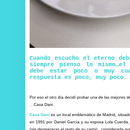
Cuando escucho el eterno deb
siempre pienso lo mismo…el
debe estar poco o muy cu
respuesta es poco, muy poco.
Por eso el otro día decidí probar una de las mejores 
…Casa Dani.
Casa Dani
es un local emblemático de Madrid, situad
en 1991 por Daniel García y su esposa Lola Cuerda, h
(sin desmerecer el resto de su carta) , considerada 