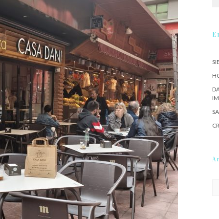
E
SI
HO
DA
IM
SA
CR
A
Ar