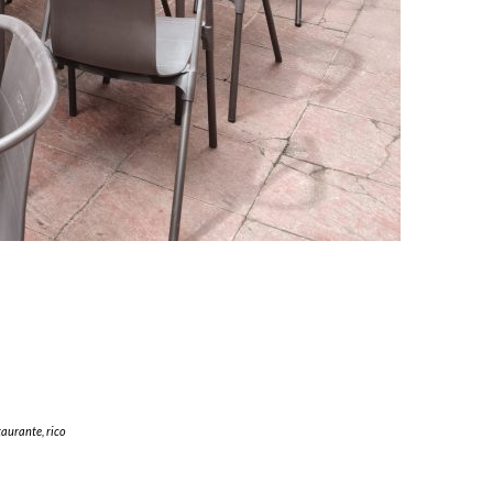
taurante
,
rico