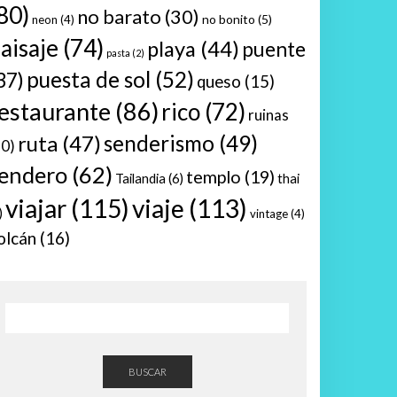
80)
no barato
(30)
no bonito
(5)
neon
(4)
aisaje
(74)
playa
(44)
puente
pasta
(2)
puesta de sol
(52)
37)
queso
(15)
estaurante
(86)
rico
(72)
ruinas
ruta
(47)
senderismo
(49)
10)
endero
(62)
templo
(19)
Tailandia
(6)
thai
viajar
(115)
viaje
(113)
)
vintage
(4)
olcán
(16)
BUSCAR