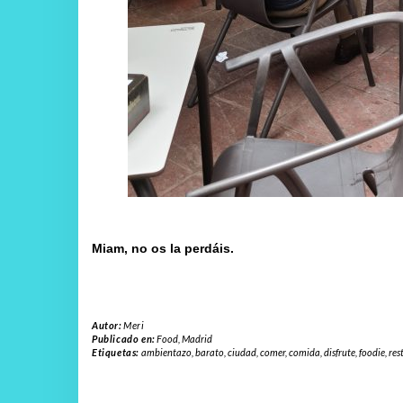
Miam, no os la perdáis.
Autor:
Meri
Publicado en:
Food
,
Madrid
Etiquetas:
ambientazo
,
barato
,
ciudad
,
comer
,
comida
,
disfrute
,
foodie
,
res