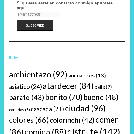
Si quieres estar en contacto conmigo apúntate
aquí
Nube
ambientazo
(92)
animalocos
(13)
atardecer
(84)
asiatico
(24)
baile
(9)
bonito
(70)
bueno
(48)
barato
(43)
ciudad
(96)
cascada
(21)
canarias
(5)
comer
colores
(66)
colorinchi
(42)
disfrute
(142)
(86)
comida
(88)