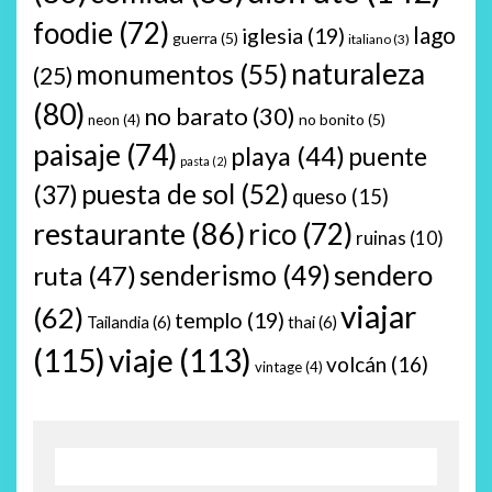
foodie
(72)
lago
iglesia
(19)
guerra
(5)
italiano
(3)
naturaleza
monumentos
(55)
(25)
(80)
no barato
(30)
no bonito
(5)
neon
(4)
paisaje
(74)
playa
(44)
puente
pasta
(2)
puesta de sol
(52)
(37)
queso
(15)
restaurante
(86)
rico
(72)
ruinas
(10)
sendero
ruta
(47)
senderismo
(49)
viajar
(62)
templo
(19)
Tailandia
(6)
thai
(6)
(115)
viaje
(113)
volcán
(16)
vintage
(4)