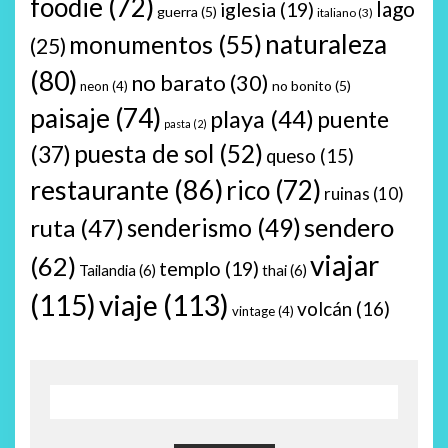
foodie
(72)
lago
iglesia
(19)
guerra
(5)
italiano
(3)
naturaleza
monumentos
(55)
(25)
(80)
no barato
(30)
no bonito
(5)
neon
(4)
paisaje
(74)
playa
(44)
puente
pasta
(2)
puesta de sol
(52)
(37)
queso
(15)
restaurante
(86)
rico
(72)
ruinas
(10)
sendero
ruta
(47)
senderismo
(49)
viajar
(62)
templo
(19)
Tailandia
(6)
thai
(6)
(115)
viaje
(113)
volcán
(16)
vintage
(4)