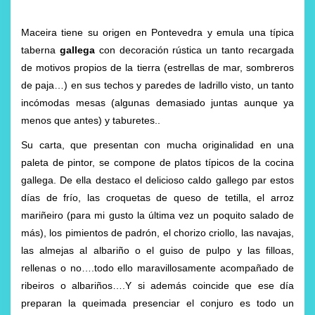
Maceira tiene su origen en Pontevedra y emula una típica
taberna
gallega
con decoración rústica un tanto recargada
de motivos propios de la tierra (estrellas de mar, sombreros
de paja…) en sus techos y paredes de ladrillo visto, un tanto
incómodas mesas (algunas demasiado juntas aunque ya
menos que antes) y taburetes..
Su carta, que presentan con mucha originalidad en una
paleta de pintor, se compone de platos típicos de la cocina
gallega. De ella destaco el delicioso caldo gallego par estos
días de frío, las croquetas de queso de tetilla, el arroz
mariñeiro (para mi gusto la última vez un poquito salado de
más), los pimientos de padrón, el chorizo criollo, las navajas,
las almejas al albariño o el guiso de pulpo y las filloas,
rellenas o no….todo ello maravillosamente acompañado de
ribeiros o albariños….Y si además coincide que ese día
preparan la queimada presenciar el conjuro es todo un