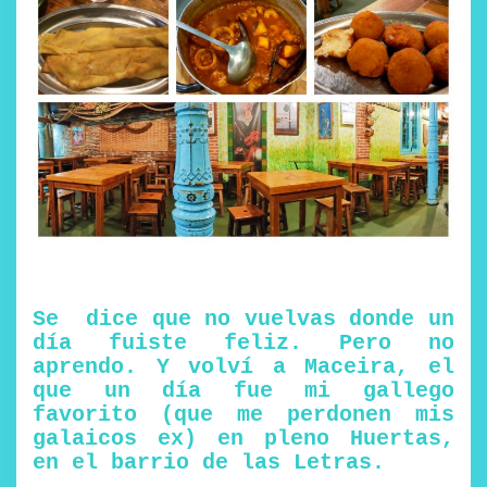
Se dice que no vuelvas donde un
día fuiste feliz. Pero no
aprendo. Y volví a Maceira, el
que un día fue mi gallego
favorito (que me perdonen mis
galaicos ex) en pleno Huertas,
en el barrio de las Letras.