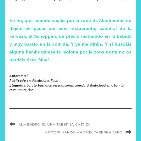
En fin, que cuando vayáis por la zona de Alcobendas no
dejéis de pasar por este restaurante, catedral de la
cerveza, el Schoppen, de precio moderado en la bebida
y muy barato en la comida. Y ya me diréis. Y si buscáis
alguna hamburguesería molona por la zona norte no os
perdáis
ésta
.
Mua!.
Autor:
Meri
Publicado en:
Alrededores
,
Food
Etiquetas:
barato
,
bueno
,
cerveceria
,
comer
,
comida
,
disfrute
,
foodie
,
no bonito
,
restaurante
,
rico
ALMENDRO 13: UNA TABERNA CASTIZA
HATTORI HANZO MADRID, TABERNA JAPO