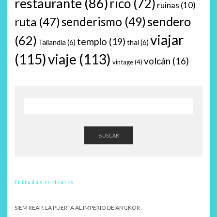
restaurante
(86)
rico
(72)
ruinas
(10)
sendero
ruta
(47)
senderismo
(49)
viajar
(62)
templo
(19)
Tailandia
(6)
thai
(6)
(115)
viaje
(113)
volcán
(16)
vintage
(4)
BUSCAR
Entradas recientes
SIEM REAP: LA PUERTA AL IMPERIO DE ANGKOR