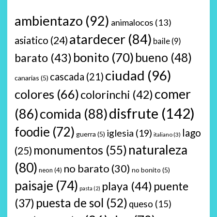
ambientazo
(92)
animalocos
(13)
atardecer
(84)
asiatico
(24)
baile
(9)
bonito
(70)
bueno
(48)
barato
(43)
ciudad
(96)
cascada
(21)
canarias
(5)
comer
colores
(66)
colorinchi
(42)
disfrute
(142)
(86)
comida
(88)
foodie
(72)
lago
iglesia
(19)
guerra
(5)
italiano
(3)
naturaleza
monumentos
(55)
(25)
(80)
no barato
(30)
no bonito
(5)
neon
(4)
paisaje
(74)
playa
(44)
puente
pasta
(2)
puesta de sol
(52)
(37)
queso
(15)