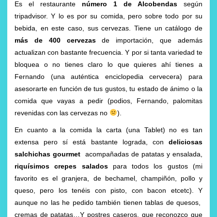
Es el restaurante
número 1 de Alcobendas
según
tripadvisor. Y lo es por su comida, pero sobre todo por su
bebida, en este caso, sus cervezas. Tiene un catálogo de
más de 400 cervezas
de importación, que además
actualizan con bastante frecuencia. Y por si tanta variedad te
bloquea o no tienes claro lo que quieres ahí tienes a
Fernando (una auténtica enciclopedia cervecera) para
asesorarte en función de tus gustos, tu estado de ánimo o la
comida que vayas a pedir (podios, Fernando, palomitas
revenidas con las cervezas no
).
En cuanto a la comida la carta (una Tablet) no es tan
extensa pero sí está bastante lograda, con
deliciosas
salchichas gourmet
acompañadas de patatas y ensalada,
riquísimos crepes salados
para todos los gustos (mi
favorito es el granjera, de bechamel, champiñón, pollo y
queso, pero los tenéis con pisto, con bacon etcetc). Y
aunque no las he pedido también tienen tablas de quesos,
cremas de patatas…Y postres caseros, que reconozco que